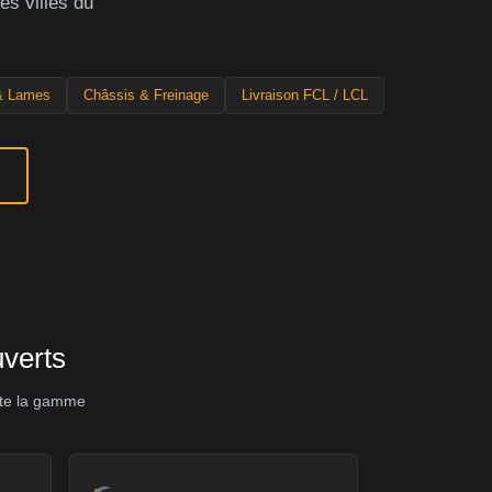
es villes du
& Lames
Châssis & Freinage
Livraison FCL / LCL
verts
oute la gamme