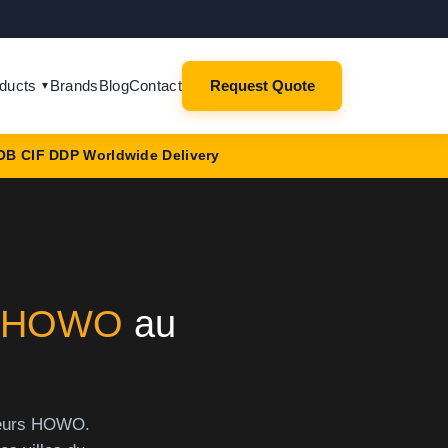
ducts
Brands
Blog
Contact
Request Quote
▼
OB CIF DDP Worldwide Delivery
r HOWO
au
xeurs HOWO.