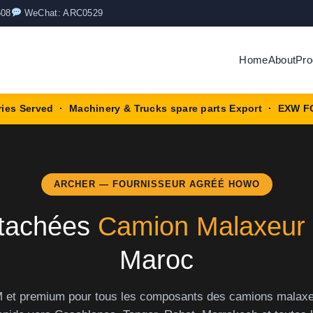
508
WeChat: ARC0529
Home
About
Pro
ries Served · Machinery & Trucks spare parts Export · EXW F
ARCHER — FOURNISSEUR AGRÉÉ HOWO
étachées
Camion Malaxeu
Maroc
 et premium pour tous les composants des camions mala