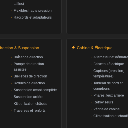
tailles)
Flexibles haute pression
Raccords et adaptateurs
irection & Suspension
Cabine & Électrique
Boîtier de direction
Alternateur et démarr
Pompe de direction
Faisceau électrique
assistée
Capteurs (pression,
Biellettes de direction
température)
Rotules de direction
Tableau de bord et
compteurs
Suspension avant complète
Phares, feux arrière
Suspension arrière
Rétroviseurs
Kit de fixation châssis
Vérins de cabine
Traverses et renforts
Climatisation et chauf