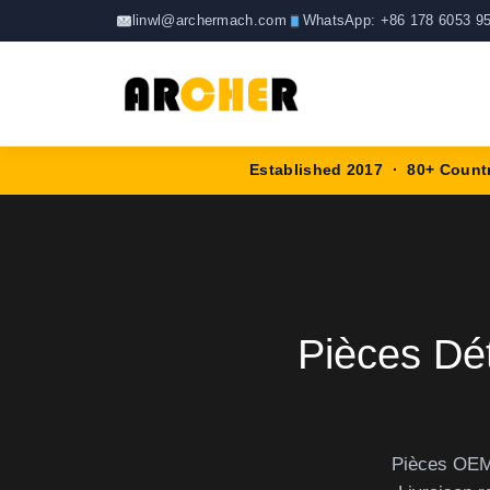
Skip
linwl@archermach.com
WhatsApp: +86 178 6053 9
to
content
Established 2017 · 80+ Count
Pièces D
Pièces OEM