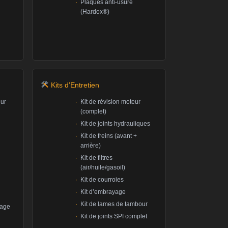
Plaques anti-usure
(Hardox®)
Kits d’Entretien
eur
Kit de révision moteur
(complet)
Kit de joints hydrauliques
Kit de freins (avant +
arrière)
Kit de filtres
(air/huile/gasoil)
Kit de courroies
Kit d’embrayage
Kit de lames de tambour
fage
Kit de joints SPI complet