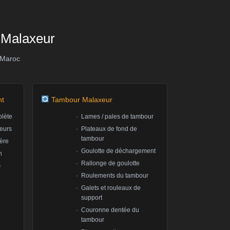
Malaxeur
 Maroc
nt
Tambour Malaxeur
plète
Lames / pales de tambour
eurs
Plateaux de fond de
tambour
ière
Goulotte de déchargement
n
Rallonge de goulotte
G
Roulements du tambour
Galets et rouleaux de
support
Couronne dentée du
tambour