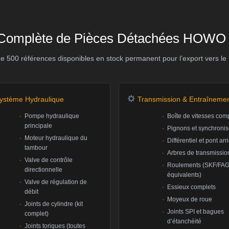
omplète de Pièces Détachées HOWO 
de 500 références disponibles en stock permanent pour l’export vers le
ystème Hydraulique
Transmission & Entraîneme
Pompe hydraulique
Boîte de vitesses com
principale
Pignons et synchronis
Moteur hydraulique du
Différentiel et pont arr
tambour
Arbres de transmissio
Valve de contrôle
Roulements (SKF/FA
directionnelle
équivalents)
Valve de régulation de
Essieux complets
débit
Moyeux de roue
Joints de cylindre (kit
Joints SPI et bagues
complet)
d’étanchéité
Joints toriques (toutes