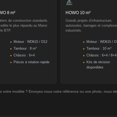
WO 8 m³
HOWO 10 m³
tiers de construction standards.
Grands projets d’infrastructure,
odèle le plus répandu au Maroc
autoroutes, barrages et complexe
 le BTP.
industriels.
Moteur : WD615 / D12
Moteur : WD615 / D
Tambour : 8 m³
Tambour : 10 m³
Châssis : 6×4
Châssis : 6×4 / 8×4
Pièces à rotation rapide
Kits de révision
disponibles
s votre modèle ? Envoyez-nous votre référence ou une photo, nous iden